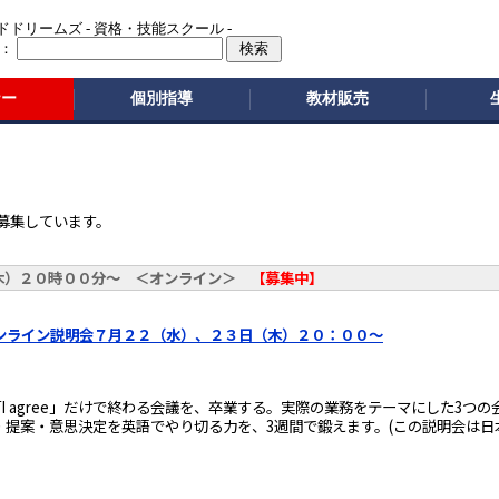
ドリームズ - 資格・技能スクール -
：
ナー
個別指導
教材販売
募集しています。
木）２０時００分～ ＜オンライン＞
【募集中】
ンライン説明会７月２２（水）、２３日（木）２０：００～
「I agree」だけで終わる会議を、卒業する。実際の業務をテーマにした3つの
・提案・意思決定を英語でやり切る力を、3週間で鍛えます。(この説明会は日