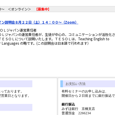
分～ ＜オンライン＞
【募集中】
イン説明会８月２２日（土）１４：００～（Zoom）
ＳＯＬジャパン運営責任者
ＯＬジャパンの運営責任者が、生徒が中心の、コミュニケーションが活性化さ
ＳＯＬについて説明いたします。ＴＥＳＯＬは、Teaching English to
 Other Languages の略です。(この説明会は日本語で行われます）
お支払い方法
承っております。
有料セミナーのお申し込みは、
翌営業日となります。
開催日から２日前までに銀行振込で
銀行振込
みずほ銀行 京橋支店
普通預金 2266234