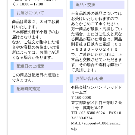
く）10:00～17:00
返品・交換
お届けについて
不良品以外の返品については
お受けいたしかねますので、
商品は通常２、３日でお届
あらかじめご了承ください。
けいたします。
万一商品が破損・汚損してい
日本郵便の冊子小包でのお
た場合、またはご注文と異な
届けとなります。
る商品が届いた場合は、商品
なお、ご注文が集中した場
到着後８日以内に電話（０３
合やお客様のお住まいの場
－６３８０－６０２４）ま
所によっては、お届けが遅
で、ご連絡いただければ、正
くなる場合があります。
常品と交換させていただきま
す。その場合の送料は弊社に
配達日のご指定
て負担します。
この商品は配達日の指定は
お問い合わせ先
できません。
有限会社ワンハンドレッドド
配達時間指定
リームズ
〒160-0008
東京都新宿区四谷三栄町２番
１号 萬寿ビル2F
TEL / 03-6380-6024 FAX / 0
3-6380-6224
MAIL / support@100dreams.c
o.jp