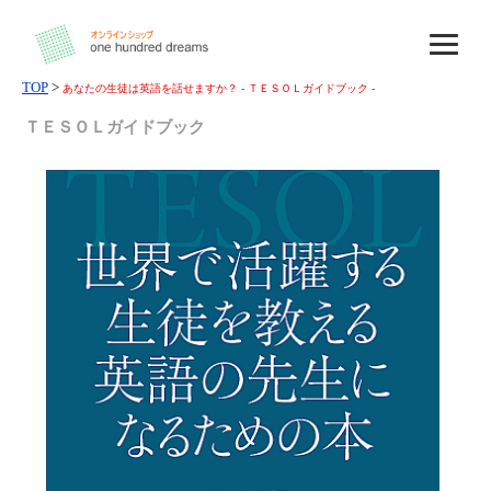
TOP
>
あなたの生徒は英語を話せますか？ - ＴＥＳＯＬガイドブック -
ＴＥＳＯＬガイドブック